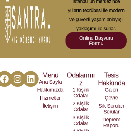
İstanbul’un merkezinde
yılların tecrübesi ile modern
ve güvenli yaşam anlayışı
yaklaşımı ile sunar.
Online Başvuru
Formu
Menü
Odalarımı
Tesis
Ana Sayfa
z
Hakkında
1 Kişilik
Galeri
Hakkımızda
Odalar
Çevre
Hizmetler
2 Kişilik
Sık Sorulan
İletişim
Odalar
Sorular
3 Kişilik
Deprem
Odalar
Raporu