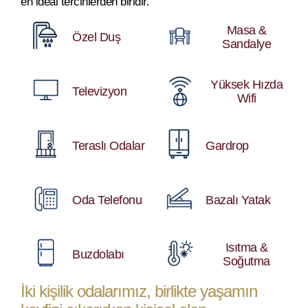
en ideal tercihlerden biridir.
Masa &
Özel Duş
Sandalye
Yüksek Hızda
Televizyon
Wifi
Teraslı Odalar
Gardrop
Oda Telefonu
Bazalı Yatak
Isıtma &
Buzdolabı
Soğutma
İki kişilik odalarımız, birlikte yaşamın